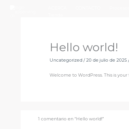
Ir
ACERCA
CONTACTO
Procesos
al
Tienda
contenido
Hello world!
Uncategorized
/
20 de julio de 2025
Welcome to WordPress. This is your fir
1 comentario en “Hello world!”