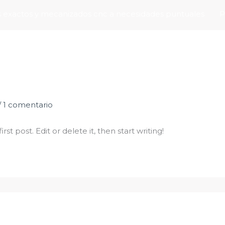
 exactos y mecanizados cnc a necesidades puntuales
P
/
1 comentario
st post. Edit or delete it, then start writing!