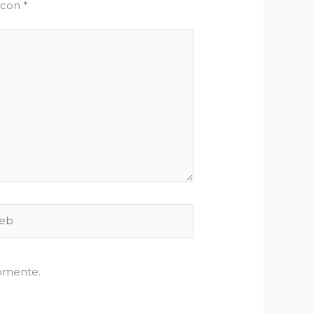
 con
*
b
comente.