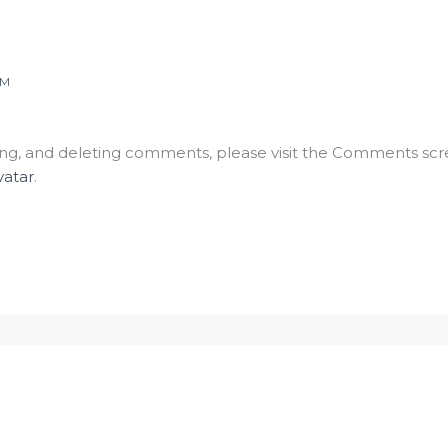
AM
ting, and deleting comments, please visit the Comments scr
vatar
.